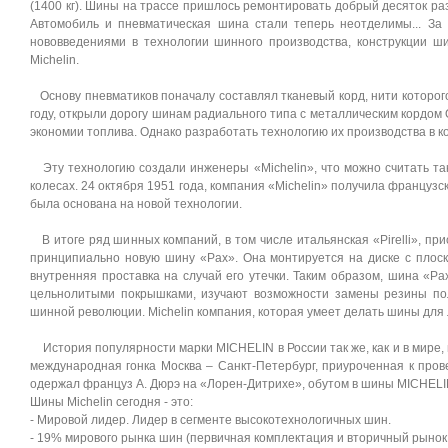
(1400 кг). Шины на трассе пришлось ремонтировать добрый десяток раз
Автомобиль и пневматическая шина стали теперь неотделимы... За
нововведениями в технологии шинного производства, конструкции ш
Michelin.
Основу пневматиков поначалу составлял тканевый корд, нити которого
году, открыли дорогу шинам радиального типа с металлическим кордом
экономии топлива. Однако разработать технологию их производства в к
Эту технологию создали инженеры «Michelin», что можно считать та
колесах. 24 октября 1951 года, компания «Michelin» получила француз
была основана на новой технологии.
В итоге ряд шинных компаний, в том числе итальянская «Pirelli», при
принципиально новую шину «Pax». Она монтируется на диске с плос
внутренняя проставка на случай его утечки. Таким образом, шина «P
цельнолитыми покрышками, изучают возможности замены резины по
шинной революции. Michelin компания, которая умеет делать шины для
История популярности марки MICHELIN в России так же, как и в мире, н
международная гонка Москва – Санкт-Петербург, приуроченная к про
одержал француз А. Дюрэ на «Лорен-Дитрихе», обутом в шины MICHEL
Шины Michelin сегодня - это:
- Мировой лидер. Лидер в сегменте высокотехнологичных шин.
- 19% мирового рынка шин (первичная комплектация и вторичный рынок