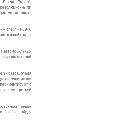
- Бордо - Париж".
и революционными
нщиками на шинах
«Michelin» в 1946
ьно, способствуют
на автомобильных
нструкция которой
elin» разработала
уха и эластичная
спериментируют с
детелями третьей
состоялась первая
. В гонке победу