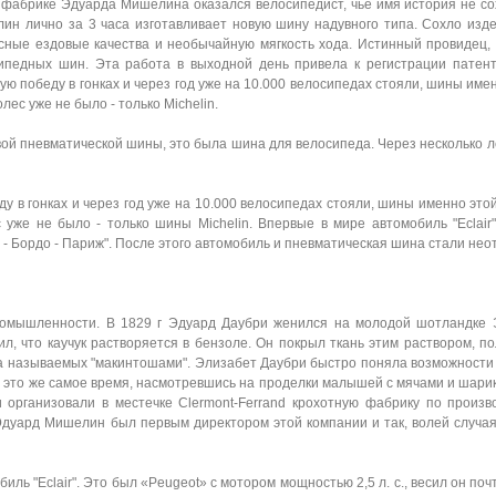
 фабрике Эдуарда Мишелина оказался велосипедист, чье имя история не со
н лично за 3 часа изготавливает новую шину надувного типа. Сохло изде
асные ездовые качества и необычайную мягкость хода. Истинный провидец
ипедных шин. Эта работа в выходной день привела к регистрации патен
вую победу в гонках и через год уже на 10.000 велосипедах стояли, шины име
лес уже не было - только Michelin.
ой пневматической шины, это была шина для велосипеда. Через несколько 
у в гонках и через год уже на 10.000 велосипедах стояли, шины именно это
с уже не было - только шины Michelin. Впервые в мире автомобиль "Eclai
ж - Бордо - Париж". После этого автомобиль и пневматическая шина стали не
омышленности. В 1829 г Эдуард Даубри женился на молодой шотландке 
, что каучук растворяется в бензоле. Он покрыл ткань этим раствором, п
а называемых "макинтошами". Элизабет Даубри быстро поняла возможности 
В это же самое время, насмотревшись на проделки малышей с мячами и шарик
организовали в местечке Clermont-Ferrand крохотную фабрику по произв
 Эдуард Мишелин был первым директором этой компании и так, волей случая
ь "Eclair". Это был «Peugeot» с мотором мощностью 2,5 л. с., весил он по