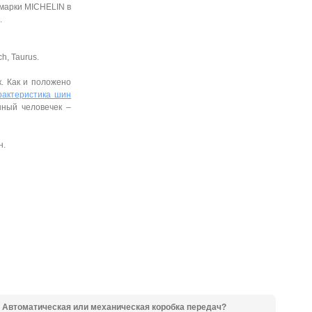
 марки MICHELIN в
.
ch, Taurus.
. Как и положено
рактеристика шин
нный человечек –
н.
Автоматическая или механическая коробка передач?