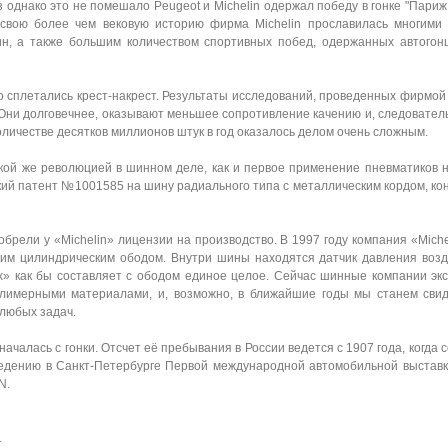
 однако это не помешало Peugeot и Michelin одержал победу в гонке "Париж 
 свою более чем вековую историю фирма Michelin прославилась многим
ин, а также большим количеством спортивных побед, одержанных автого
 сплетались крест-накрест. Результаты исследований, проведенных фирмой 
 Они долговечнее, оказывают меньшее сопротивление качению и, следовател
оличестве десятков миллионов штук в год оказалось делом очень сложным.
кой же революцией в шинном деле, как и первое применение пневматиков 
ский патент №1001585 на шину радиального типа с металлическим кордом, ко
обрели у «Michelin» лицензии на производство. В 1997 году компания «Mich
ким цилиндрическим ободом. Внутри шины находятся датчик давления возд
ax» как бы составляет с ободом единое целое. Сейчас шинные компании эк
лимерными материалами, и, возможно, в ближайшие годы мы станем сви
 любых задач.
ачалась с гонки. Отсчет её пребывания в России ведется с 1907 года, когда 
ведению в Санкт-Петербурге Первой международной автомобильной выставки
IN.
.