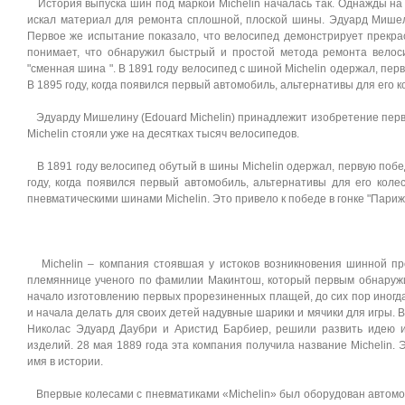
История выпуска шин под маркой Michelin началась так. Однажды на
искал материал для ремонта сплошной, плоской шины. Эдуард Мишели
Первое же испытание показало, что велосипед демонстрирует прекр
понимает, что обнаружил быстрый и простой метода ремонта велос
"сменная шина ". В 1891 году велосипед с шиной Michelin одержал, пер
В 1895 году, когда появился первый автомобиль, альтернативы для его ко
Эдуарду Мишелину (Edouard Michelin) принадлежит изобретение перв
Michelin стояли уже на десятках тысяч велосипедов.
В 1891 году велосипед обутый в шины Michelin одержал, первую побед
году, когда появился первый автомобиль, альтернативы для его коле
пневматическими шинами Michelin. Это привело к победе в гонке "Пари
Michelin – компания стоявшая у истоков возникновения шинной пр
племяннице ученого по фамилии Макинтош, который первым обнаружил
начало изготовлению первых прорезиненных плащей, до сих пор иногд
и начала делать для своих детей надувные шарики и мячики для игры. 
Николас Эдуард Даубри и Аристид Барбиер, решили развить идею и 
изделий. 28 мая 1889 года эта компания получила название Michelin.
имя в истории.
Впервые колесами с пневматиками «Michelin» был оборудован автомобил