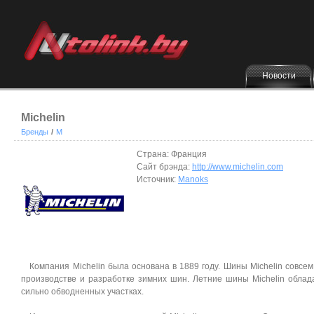
Новости
Michelin
Бренды
/
M
Страна: Франция
Сайт брэнда:
http://www.michelin.com
Источник:
Manoks
Компания Michelin была основана в 1889 году. Шины Michelin совсе
производстве и разработке зимних шин. Летние шины Michelin обла
сильно обводненных участках.