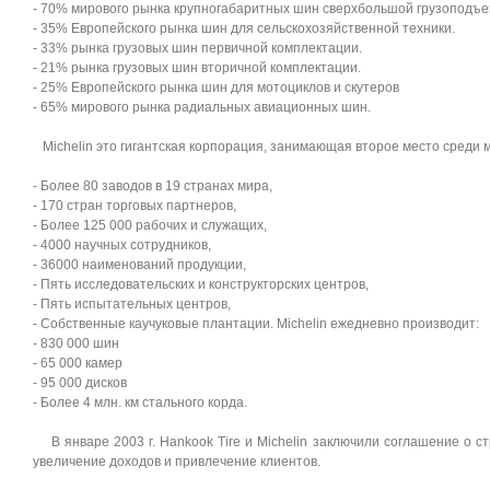
- 70% мирового рынка крупногабаритных шин сверхбольшой грузоподъе
- 35% Европейского рынка шин для сельскохозяйственной техники.
- 33% рынка грузовых шин первичной комплектации.
- 21% рынка грузовых шин вторичной комплектации.
- 25% Европейского рынка шин для мотоциклов и скутеров
- 65% мирового рынка радиальных авиационных шин.
Michelin это гигантская корпорация, занимающая второе место среди м
- Более 80 заводов в 19 странах мира,
- 170 стран торговых партнеров,
- Более 125 000 рабочих и служащих,
- 4000 научных сотрудников,
- 36000 наименований продукции,
- Пять исследовательских и конструкторских центров,
- Пять испытательных центров,
- Собственные каучуковые плантации. Michelin ежедневно производит:
- 830 000 шин
- 65 000 камер
- 95 000 дисков
- Более 4 млн. км стального корда.
В январе 2003 г. Hankook Tire и Michelin заключили соглашение о с
увеличение доходов и привлечение клиентов.