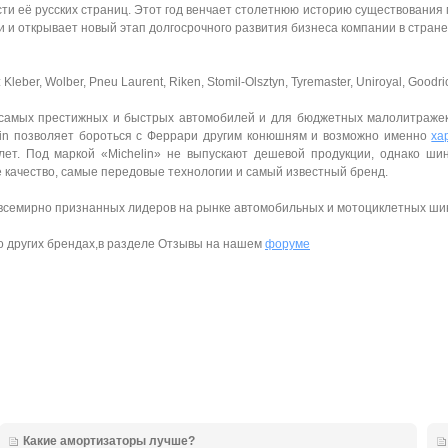
ти её русских страниц. Этот год венчает столетнюю историю существования
 и открывает новый этап долгосрочного развития бизнеса компании в стране
ber, Wolber, Pneu Laurent, Riken, Stomil-Olsztyn, Tyremaster, Uniroyal, Goodri
амых престижных и быстрых автомобилей и для бюджетных малолитражек
helin позволяет бороться с Феррари другим конюшням и возможно именно
ха
лет. Под маркой «Michelin» не выпускают дешевой продукции, однако ши
е качество, самые передовые технологии и самый известный бренд.
всемирно признанных лидеров на рынке автомобильных и мотоциклетных ши
о других брендах,в разделе Отзывы на нашем
форуме
Какие амортизаторы лучше?