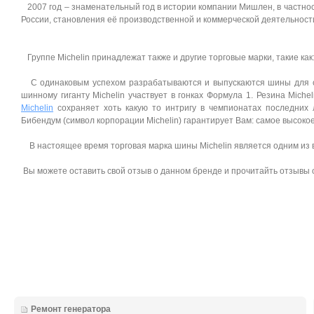
2007 год – знаменательный год в истории компании Мишлен, в частнос
России, становления её производственной и коммерческой деятельности
Группе Michelin принадлежат также и другие торговые марки, такие как: Kle
С одинаковым успехом разрабатываются и выпускаются шины для с
шинному гиганту Michelin участвует в гонках Формула 1. Резина Mic
Michelin
сохраняет хоть какую то интригу в чемпионатах последних 
Бибендум (символ корпорации Michelin) гарантирует Вам: самое высоко
В настоящее время торговая марка шины Michelin является одним из 
Вы можете оставить свой отзыв о данном бренде и прочитайть отзывы 
Ремонт генератора