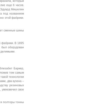
хранила, который
лие еще 6 часов.
, Эдуард Мишелин
та под названием
нно этой фабрики.
лет сменные шины
й фабрики. В 1895
r" был оборудован
отделимыми.
Элизабет Баркер,
оложив тем самым
такой технологии
ами, два кузена –
одству резиновых
, увековечил свое
чти полторы тонны