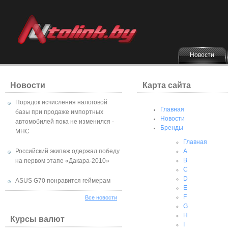
Новости
Новости
Карта сайта
Порядок исчисления налоговой
Главная
базы при продаже импортных
Новости
автомобилей пока не изменился -
Бренды
МНС
Главная
Российский экипаж одержал победу
A
B
на первом этапе «Дакара-2010»
C
D
ASUS G70 понравится геймерам
E
F
Все новости
G
H
Курсы валют
I