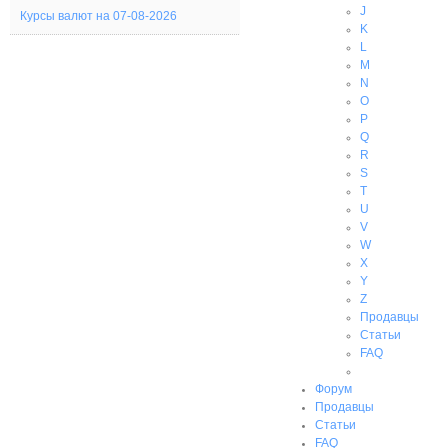
J
Курсы валют на 07-08-2026
K
L
M
N
O
P
Q
R
S
T
U
V
W
X
Y
Z
Продавцы
Статьи
FAQ
Форум
Продавцы
Статьи
FAQ