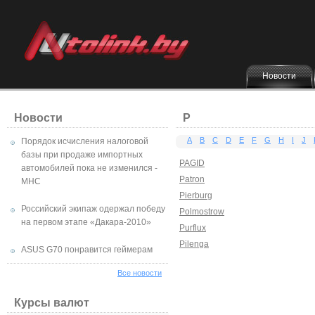
Новости
Новости
P
A
B
C
D
E
F
G
H
I
J
Порядок исчисления налоговой
базы при продаже импортных
PAGID
автомобилей пока не изменился -
Patron
МНС
Pierburg
Российский экипаж одержал победу
Polmostrow
на первом этапе «Дакара-2010»
Purflux
Pilenga
ASUS G70 понравится геймерам
Все новости
Курсы валют